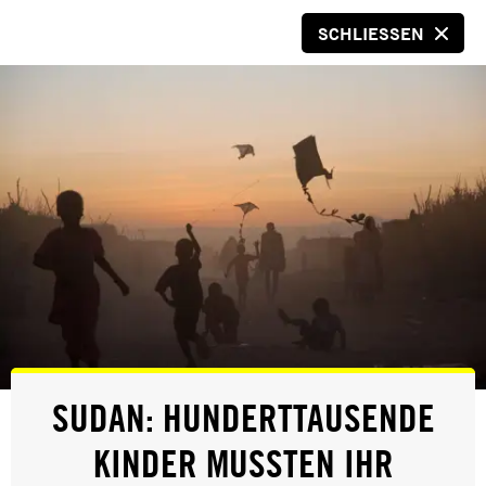
SCHLIESSEN
SPENDEN
© Privat
URGENT ACTION
ERFOLG
URGENT ACTION
SUDAN: HUNDERTTAUSENDE
ERFOLG
KINDER MUSSTEN IHR