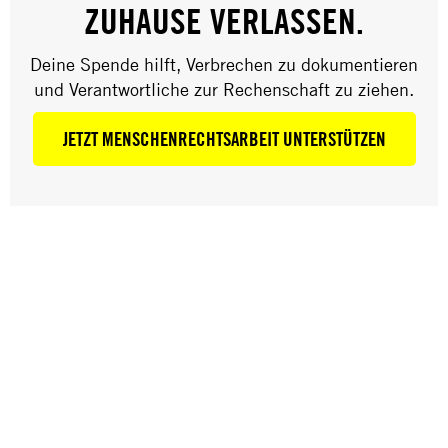
INTERNATIONAL
ZUHAUSE VERLASSEN.
ÖSTERREICH
Deine Spende hilft, Verbrechen zu dokumentieren
und Verantwortliche zur Rechenschaft zu ziehen.
JETZT MENSCHENRECHTSARBEIT UNTERSTÜTZEN
Jede Form der Belästigung anderer Personen ist
grundsätzlich unverträglich mit den universellen
Werten, für die Amnesty International einsteht. Die
Achtung anderer, ihrer Würde und ihrer psychischen,
physischen und sexuellen Integrität ist ein
menschenrechtliches Grundprinzip, das vor allem
innerhalb der Amnesty-Bewegung Anwendung finden
muss.
Mit der Kinderschutzrichtlinie verpflichtet sich
Amnesty International Österreich zur Einhaltung
verbindlicher Standards, sodass die Rechte der
Kinder geachtet werden und sie vor jeglichen Formen