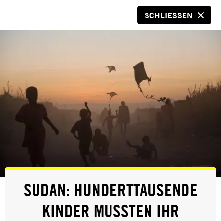
SCHLIESSEN
SPENDEN
© Amnesty International/Sophie Nawratil
KINDERSCHUTZRICHTLINIE
SUDAN: HUNDERTTAUSENDE
VON AMNESTY
KINDER MUSSTEN IHR