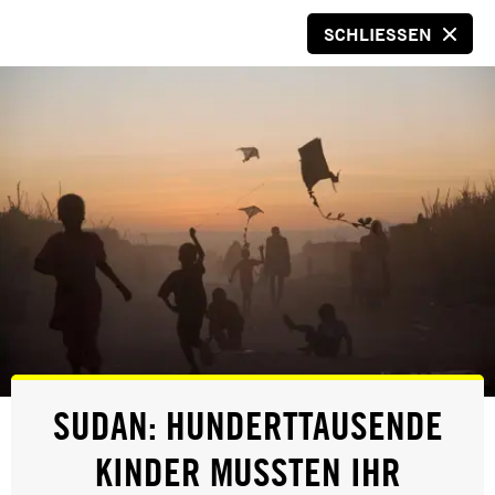
SCHLIESSEN
SPENDEN
© Christopher Glanzl / Amnesty International
EUROPAWAHL 2024
SUDAN: HUNDERTTAUSENDE
KINDER MUSSTEN IHR