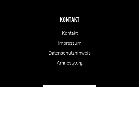
KONTAKT
Kontakt
Impressum
Datenschutzhinweis
Amnesty.org
Unsere Vision ist eine Welt, in der die Rechte aller Menschen
geschützt sind.
Folge uns in den sozialen Medien!