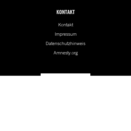
KONTAKT
Kontakt
Impressum
Datenschutzhinweis
Amnesty.org
Unsere Vision ist eine Welt, in der die Rechte aller Menschen
geschützt sind.
Folge uns in den sozialen Medien!