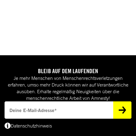
BLEIB AUF DEM LAUFENDEN
Je mehr Menschen von Menschenrechtsverletzungen
erfahren, umso mehr Druck können wir auf Verantwortliche
ausüben. Erhalte regelmäßig Neuigkeiten über die
menschenrechtliche Arbeit von Amnesty!
Deine E-Mail-Adresse
Datenschutzhinweis
(*) Deine E-Mail-Adresse benötigen wir, um dir Informationen zur Menschenrecht