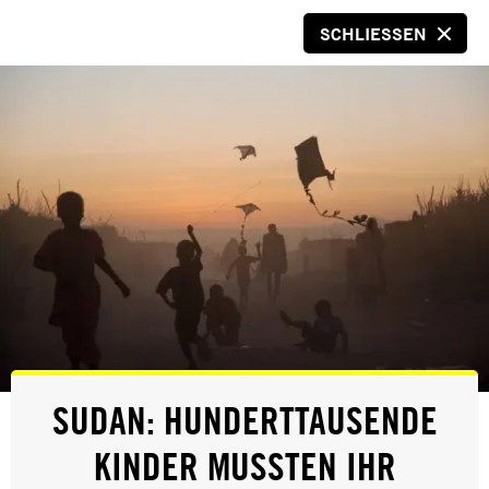
SCHLIESSEN
SPENDEN
© Stephanie Hilgarth/Amnesty International
BIG DATA UND
SUDAN: HUNDERTTAUSENDE
MENSCHENRECHTE
KINDER MUSSTEN IHR