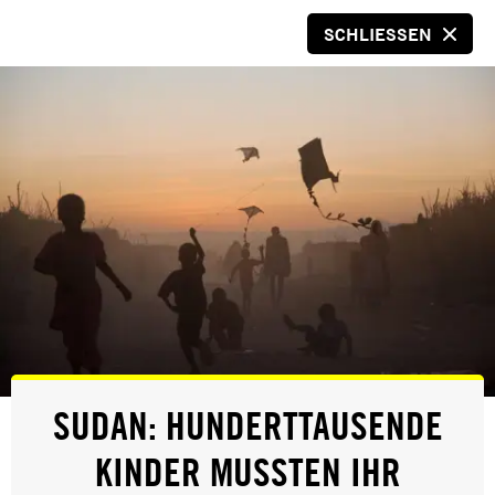
SCHLIESSEN
SPENDEN
© Diana Bobb
AUS DEM MAGAZIN
SUDAN: HUNDERTTAUSENDE
„WIR LASSEN UNS NICHT ZUM
KINDER MUSSTEN IHR